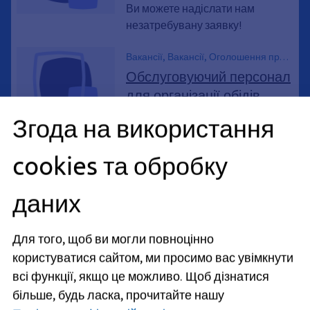
Ви можете надіслати нам
незатребувану заявку!
Вакансії, Вакансії, Оголошення про
вакансії, Кар'єра, *_000588
Обслуговуючий персонал
для організації обідів
Міський відділ у справах молоді
Згода на використання
— з найближчого можливого
терміну або з 01.01.2027 — на
cookies та обробку
необмежений термін або на
строк до 31.12.2028 - Посадовий
даних
рівень: EG 5 TVöD — робочий час:
19,5 або 22,5 годин на тиждень.
Для того, щоб ви могли повноцінно
Вакансії, Вакансії, Оголошення про
користуватися сайтом, ми просимо вас увімкнути
вакансії, Кар'єра, *_000590
Працівники, які
всі функції, якщо це можливо.
Щоб дізнатися
забезпечують обіднє
більше, будь ласка, прочитайте нашу
харчування