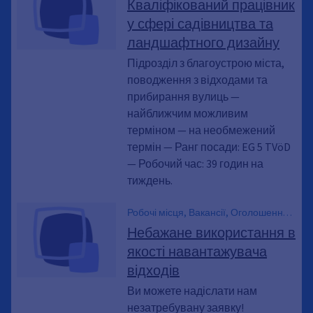
Кваліфікований працівник
у сфері садівництва та
ландшафтного дизайну
Підрозділ з благоустрою міста,
поводження з відходами та
прибирання вулиць —
найближчим можливим
терміном — на необмежений
термін — Ранг посади: EG 5 TVöD
— Робочий час: 39 годин на
тиждень.
Робочі місця, Вакансії, Оголошення
про роботу, Кар'єра
Небажане використання в
якості навантажувача
відходів
Ви можете надіслати нам
незатребувану заявку!