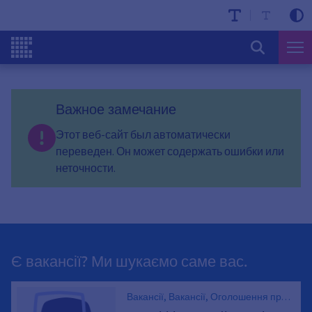
Важное замечание
Этот веб-сайт был автоматически
переведен. Он может содержать ошибки или
неточности.
Є вакансії? Ми шукаємо саме вас.
Вакансії, Вакансії, Оголошення про
вакансії, Кар'єра, *_000592