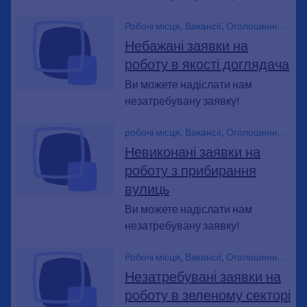
Робочі місця, Вакансії, Оголошення
про роботу, Кар'єра
Небажані заявки на
роботу в якості доглядача
Ви можете надіслати нам
незатребувану заявку!
робочі місця, Вакансії, Оголошення
про роботу, Кар'єра
Невиконані заявки на
роботу з прибирання
вулиць
Ви можете надіслати нам
незатребувану заявку!
Робочі місця, Вакансії, Оголошення
про роботу, Кар'єра
Незатребувані заявки на
роботу в зеленому секторі