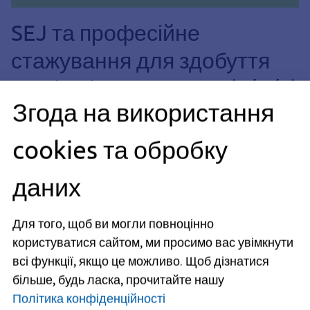
SEJ та професійне
стажування для здобуття
професії вихователя (ч/ж/д)
Згода на використання
та доглядача за дітьми (ч/
ж/д)
cookies та обробку
Ви закінчили останній рік навчання на вихователя
даних
дитячого садка (ж/ж/д) і шукаєте місце для проходження
практики?
Для того, щоб ви могли повноцінно
Або ви плануєте навчатися на вихователя (ч/ж/д) і
користуватися сайтом, ми просимо вас увімкнути
шукаєте практику на першому курсі соціальної
педагогіки?
всі функції, якщо це можливо.
Щоб дізнатися
Тоді ти прийшов у правильне місце!
більше, будь ласка, прочитайте нашу
Щороку Міське управління у справах молоді м. Ерланген
Політика конфіденційності
пропонує кілька місць для
професійного стажування
,