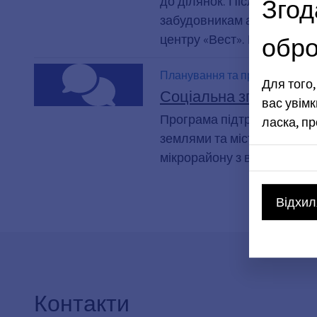
Згод
до ділянок. Після цього мі
забудовникам або будівел
обро
центру «Вест». Наразі місь
Планування та проекти
Для того
Соціальна згуртован
вас увімк
Програма підтримки місто
ласка, п
землями та містами, має н
мікрорайону з високою які
Відхил
Контакти