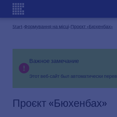
Start
-
Формування на місці
-
Проєкт «Бюхенбах»
Важное замечание
Этот веб-сайт был автоматически перев
Проєкт «Бюхенбах»