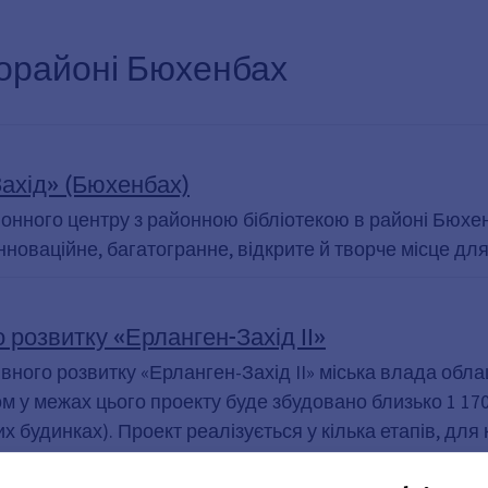
крорайоні Бюхенбах
ахід» (Бюхенбах)
онного центру з районною бібліотекою в районі Бюхенб
нноваційне, багатогранне, відкрите й творче місце для
 розвитку «Ерланген-Захід II»
івного розвитку «Ерланген-Захід II» міська влада обл
м у межах цього проекту буде збудовано близько 1 170
х будинках). Проект реалізується у кілька етапів, дл
 земельні ділянки в зоні забудови, оформлює права н