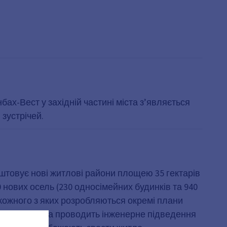
ах-Вест у західній частині міста з’являється
 зустрічей.
аштовує нові житлові райони площею 35 гектарів
 нових осель (230 односімейних будинків та 940
я кожного з яких розробляються окремі плани
а забудову та проводить інженерне підведення