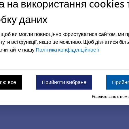
а на використання cookies 
сто продає підготовлені до забудови земельні ділянки
ьним кооперативам. Частиною програми містобудівної
бку даних
кі земельні ділянки, що належать місту, не виставлені
, щоб ви могли повноцінно користуватися сайтом, ми 
ість «Бюхенбах-Норд»
нути всі функції, якщо це можливо.
Щоб дізнатися біль
будування «Соціальна згуртованість», що реалізуєт
рочитайте нашу
Політика конфіденційності
а меті шляхом спільних міжвідомчих дій забезпечити 
стю життя та значним інтеграційним потенціалом.
яю все
Прийняти вибране
Прийня
Реализовано с помо