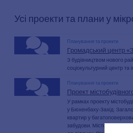
Усі проекти та плани у мі
Планування та проекти
Громадський центр «З
З будівництвом нового рай
соціокультурний центр та і
Планування та проекти
Проект містобудівного
У рамках проекту містобуд
у Бюхенбаху-Захід. Загало
квартир у багатоповерхови
забудови. Місто викуповує