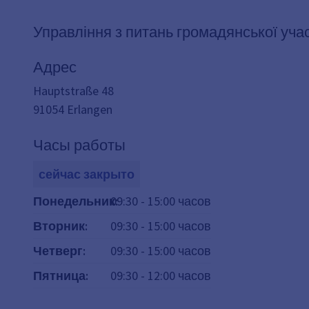
Управління з питань громадянської уча
Адрес
Hauptstraße 48
91054
Erlangen
Часы работы
сейчас закрыто
Понедельник
09:30
:
-
15:00
часов
Вторник
:
09:30
-
15:00
часов
Четверг
:
09:30
-
15:00
часов
Пятница
:
09:30
-
12:00
часов