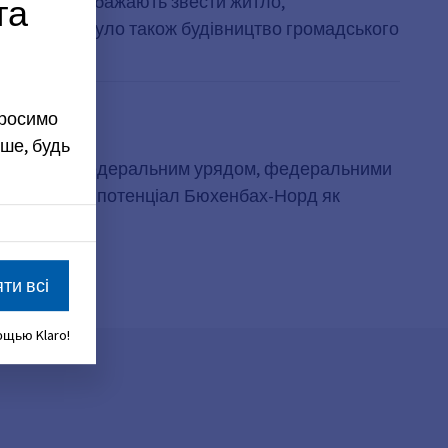
та
 особам, які бажають звести житло,
 забудови було також будівництво громадського
 на продаж.
просимо
ше, будь
ься спільно федеральним урядом, федеральними
та розвинути потенціал Бюхенбах-Норд як
ти всі
щью Klaro!