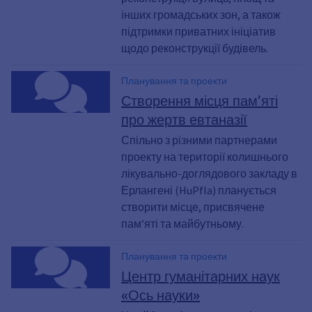
інших громадських зон, а також
підтримки приватних ініціатив
щодо реконструкції будівель.
Планування та проекти
Створення місця пам’яті
про жертв евтаназії
Спільно з різними партнерами
проекту на території колишнього
лікувально-доглядового закладу в
Ерлангені (HuPfla) планується
створити місце, присвячене
пам’яті та майбутньому.
Планування та проекти
Центр гуманітарних наук
«Ось науки»