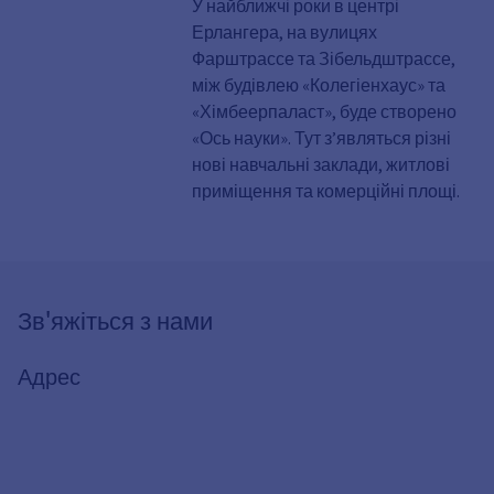
У найближчі роки в центрі
Ерлангера, на вулицях
Фарштрассе та Зібельдштрассе,
між будівлею «Колегіенхаус» та
«Хімбеерпаласт», буде створено
«Ось науки». Тут з’являться різні
нові навчальні заклади, житлові
приміщення та комерційні площі.
Зв'яжіться з нами
Адрес