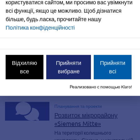
користуватися сайтом, ми просимо вас увімкнути
розширення міського музею
всі функції, якщо це можливо.
Щоб дізнатися
Міський музей, розташований у
більше, будь ласка, прочитайте нашу
самому серці Старого міста,
Політика конфіденційності
знайомить відвідувачів з історією
Ерлангера та його околиць — від
найдавніших часів до сучасності,
коли місто стало університетським
центром. Міська рада ухвалила
Відхиляю
Прийняти
Прийняти
рішення, що після завершення
все
вибране
всі
будівництва «kubic» наступним
пріоритетним завданням стане
Реализовано с помощью Klaro!
розширення міського музею.
Планування та проекти
Розвиток мікрорайону
«Siemens Mitte»
На території колишнього