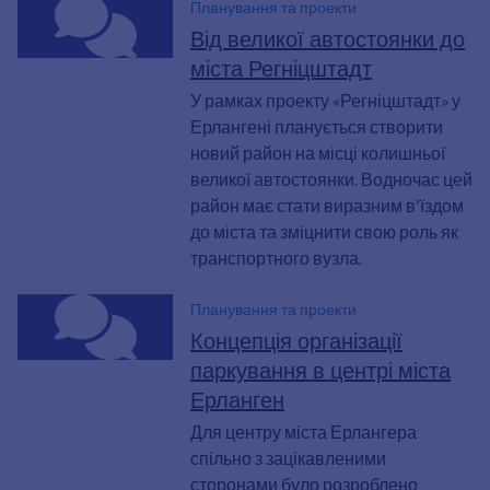
Планування та проекти
Від великої автостоянки до
міста Регніцштадт
У рамках проекту «Регніцштадт» у
Ерлангені планується створити
новий район на місці колишньої
великої автостоянки. Водночас цей
район має стати виразним в’їздом
до міста та зміцнити свою роль як
транспортного вузла.
Планування та проекти
Концепція організації
паркування в центрі міста
Ерланген
Для центру міста Ерлангера
спільно з зацікавленими
сторонами було розроблено