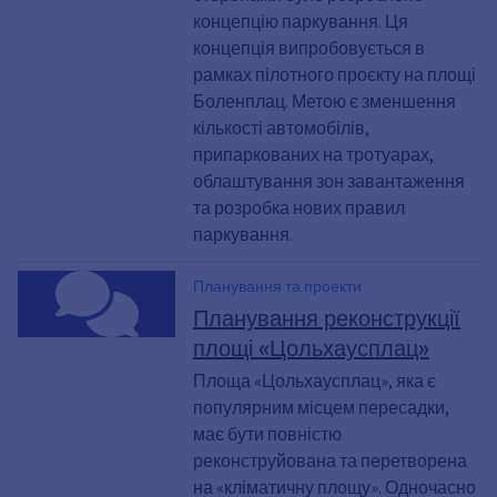
концепцію паркування. Ця
концепція випробовується в
рамках пілотного проєкту на площі
Боленплац. Метою є зменшення
кількості автомобілів,
припаркованих на тротуарах,
облаштування зон завантаження
та розробка нових правил
паркування.
Планування та проекти
Планування реконструкції
площі «Цольхаусплац»
Площа «Цольхаусплац», яка є
популярним місцем пересадки,
має бути повністю
реконструйована та перетворена
на «кліматичну площу». Одночасно