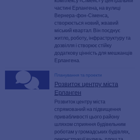
комплексу «Сіменс» у центральній
частині Ерлангена, на вулиці
Вернера-фон-Сіменса,
створюється новий, жвавий
міський квартал. Він поєднує
житло, роботу, інфраструктуру та
дозвілля і створює стійку
додаткову цінність для мешканців
Ерлангена.
Планування та проекти
Розвиток центру міста
Ерланген
Розвиток центру міста
спрямований на підвищення
привабливості цього району
шляхом сприяння будівельним
роботам у громадських будівлях,
реконструкції вулиць, площ та