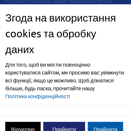
Усі послуги та онлайн-заявки Управління з питань
вогнепальної зброї можна знайти нижче контактної
Згода на використання
інформації та графіку роботи.
Адрес
cookies та обробку
Rathausplatz 1
даних
91052
Erlangen
Часы работы
Для того, щоб ви могли повноцінно
сейчас закрыто
користуватися сайтом, ми просимо вас увімкнути
всі функції, якщо це можливо.
Щоб дізнатися
Понедельник
:
більше, будь ласка, прочитайте нашу
08:00
-
12:00
часов
и
14:00
-
16:00
часов
Політика конфіденційності
Вторник
:
08:00
-
12:00
часов
Четверг
:
08:00
-
14:00
часов
Відхиляю
Прийняти
Прийняти