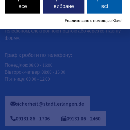
Пятница
:
все
вибране
всі
08:00
-
12:00
часов
Зустрічі на місці можливі лише за індивідуальною
Реализовано с помощью Klaro!
домовленістю. Будь ласка, зв'яжіться з нами за
телефоном, електронною поштою або через контактну
форму.
Графік роботи по телефону:
Понеділок: 08:00 - 16:00
Вівторок-четвер: 08:00 - 15:30
П'ятниця: 08:00 - 12:00
sicherheit@stadt.erlangen.de
09131
86
-
1706
09131
86
-
2460