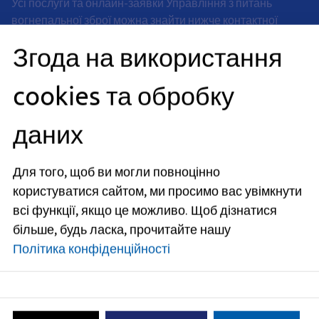
Усі послуги та онлайн-заявки Управління з питань
вогнепальної зброї можна знайти нижче контактної
інформації та графіку роботи.
Згода на використання
Адрес
cookies та обробку
Rathausplatz 1
91052
Erlangen
даних
Часы работы
Для того, щоб ви могли повноцінно
сейчас открыто
користуватися сайтом, ми просимо вас увімкнути
Понедельник
:
всі функції, якщо це можливо.
Щоб дізнатися
08:00
-
12:00
часов
и
14:00
-
16:00
часов
більше, будь ласка, прочитайте нашу
Вторник
:
Політика конфіденційності
08:00
-
12:00
часов
Четверг
:
08:00
-
14:00
часов