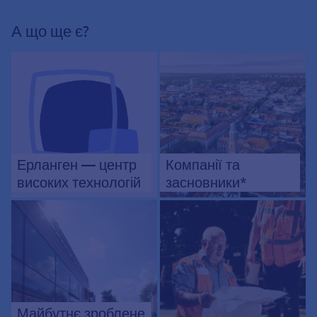
А що ще є?
Ерланген — центр
Компанії та
високих технологій
засновники*
Майбутнє зроблене