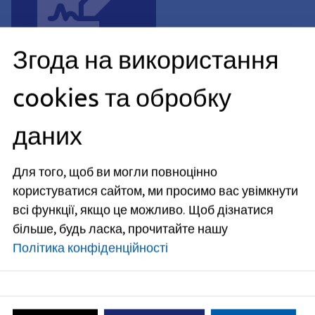
Податки та збори
Згода на використання
cookies та обробку
даних
Новини
Управління містом
Для того, щоб ви могли повноцінно
користуватися сайтом, ми просимо вас увімкнути
На благо роздрібної торгівлі та
Ерлангена як міста покупок.
всі функції, якщо це можливо.
Щоб дізнатися
більше, будь ласка, прочитайте нашу
Політика конфіденційності
Економіка, Місцезнаходження, Місто
Ерланген, Профіль місцезнаходження,
Ерланген — центр високих
Дані про структуру, Високі технології,
технологій
Економічний центр, Економічні дані,
Економічні показники, підтримка
На цій сторінці ви знайдете всю