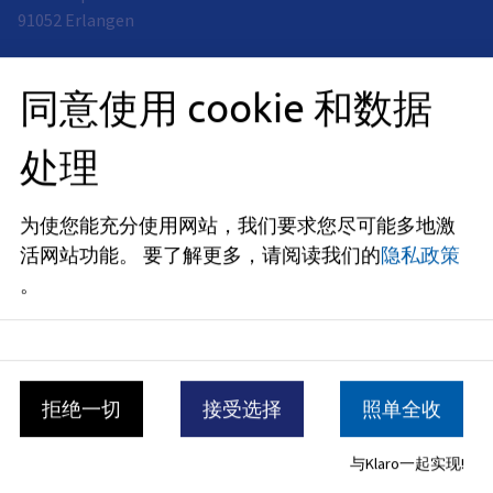
91052
Erlangen
开放时间
同意使用 cookie 和数据
现已关闭
处理
星期一
:
08:30
-
12:00
上午
以及
14:00
-
18:00
下午
星期二
:
为使您能充分使用网站，我们要求您尽可能多地激
08:30
-
12:00
上午
活网站功能。
要了解更多，请阅读我们的
隐私政策
。
星期四
:
08:30
-
14:00
下午
星期五
:
08:30
-
12:00
上午
现场预约需提前预约。
拒绝一切
接受选择
照单全收
与Klaro一起实现!