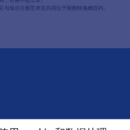
期间，它将不会出车。
它与埃尔兰根艺术宫共同位于斯图特海姆宫内。