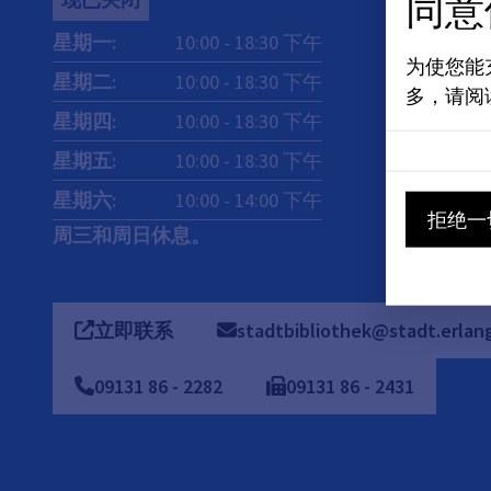
同意
星期一
:
10:00
-
18:30
下午
为使您能
星期二
:
10:00
-
18:30
下午
多，请阅
星期四
:
10:00
-
18:30
下午
星期五
:
10:00
-
18:30
下午
星期六
:
10:00
-
14:00
下午
拒绝一
周三和周日休息。
立即联系
stadtbibliothek@stadt.erlan
09131
86
-
2282
09131
86
-
2431