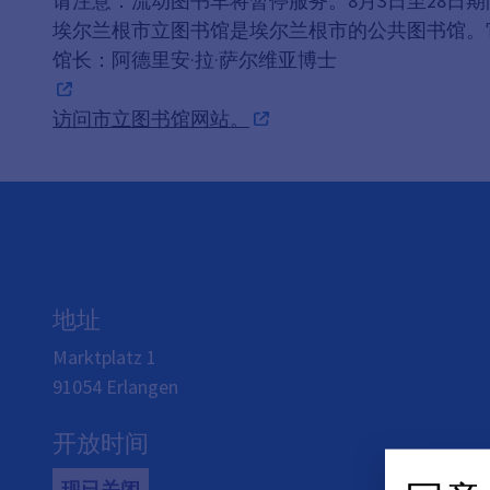
请注意：流动图书车将暂停服务。8月3日至28日
埃尔兰根市立图书馆是埃尔兰根市的公共图书馆。
馆长：阿德里安·拉·萨尔维亚博士
访问市立图书馆网站。
地址
Marktplatz 1
91054
Erlangen
开放时间
现已关闭