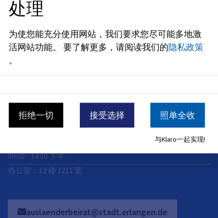
地址
处理
Rathausplatz 1
91052
Erlangen
为使您能充分使用网站，我们要求您尽可能多地激
活网站功能。
要了解更多，请阅读我们的
隐私政策
开放时间
。
现已关闭
Mo
:
09:00
-
14:00
下午
拒绝一切
接受选择
照单全收
Di
:
09:00
-
14:00
下午
与Klaro一起实现!
Mi
:
09:00
-
14:00
下午
办公室：12 楼 1211 室
auslaenderbeirat@stadt.erlangen.de