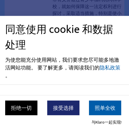
校，就如何保障这一法定权利进行
探讨，采取适当措施，特别是使小
学在设施方面“符合要求”。
同意使用 cookie 和数据
计划与项目
哈比希特街游乐场翻新工程
处理
位于阿尔特兰根哈比希特大街的游
乐场将进行全面翻新和改造。新增
为使您能充分使用网站，我们要求您尽可能多地激
的游乐设施以及景观设计改造，将
活网站功能。
要了解更多，请阅读我们的
隐私政策
使这里成为孩子们和家庭理想的游
。
乐与休闲场所。
计划与项目
德克森多夫池塘游乐场——
西岸
拒绝一切
接受选择
照单全收
在德赫森多夫池塘的西岸，正建起
与Klaro一起实现!
一座占地约400平方米、既吸引人