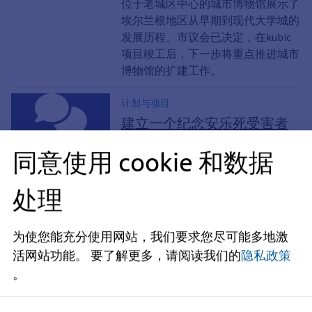
位于老城区中心的城市博物馆展示了
埃尔兰根地区从早期到现代大学城的
发展历程。市议会已决定，在kubic
项目竣工后，下一步将重点推进城市
博物馆的扩建工作。
计划与项目
建立一个纪念安乐死受害者
的纪念场所
同意使用 cookie 和数据
将与各项目合作伙伴共同在埃尔兰根
前疗养院（HuPfla）的原址上，打造
处理
一个兼具纪念与展望未来功能的场
所。
为使您能充分使用网站，我们要求您尽可能多地激
计划与项目
活网站功能。
要了解更多，请阅读我们的
隐私政策
德克森多夫池塘游乐场——
。
西岸
在德赫森多夫池塘的西岸，正建起一