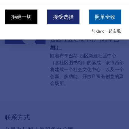
座占地约400平方米、既吸引人又现
代且安全的儿童及家庭游乐与休闲场
拒绝一切
接受选择
照单全收
所
与Klaro一起实现!
计划与项目
西区社区活动中心（布亨巴
赫）
随着布亨巴赫-西区新建社区中心
（含社区图书馆）的落成，该市西部
将建成一个社会文化中心，以及一个
创新、多功能、开放且富有创意的聚
会场所。
联系方式