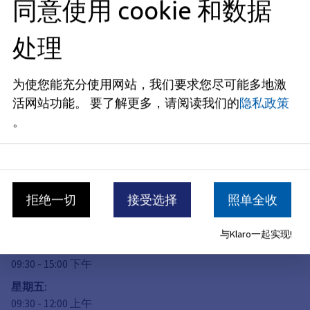
同意使用 cookie 和数据
公民参与和志愿服务办公室
处理
地址
Hauptstraße 48
91054
Erlangen
为使您能充分使用网站，我们要求您尽可能多地激
活网站功能。
要了解更多，请阅读我们的
隐私政策
开放时间
。
现已关闭
星期一
:
09:30
-
15:00
下午
拒绝一切
接受选择
照单全收
星期二
:
09:30
-
15:00
下午
与Klaro一起实现!
星期四
:
09:30
-
15:00
下午
星期五
:
09:30
-
12:00
上午