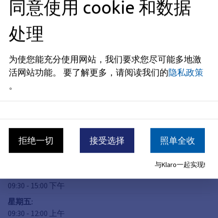
同意使用 cookie 和数据
公民参与和志愿服务办公室
处理
地址
Hauptstraße 48
91054
Erlangen
为使您能充分使用网站，我们要求您尽可能多地激
活网站功能。
要了解更多，请阅读我们的
隐私政策
开放时间
。
现已关闭
星期一
:
09:30
-
15:00
下午
拒绝一切
接受选择
照单全收
星期二
:
09:30
-
15:00
下午
与Klaro一起实现!
星期四
:
09:30
-
15:00
下午
星期五
:
09:30
-
12:00
上午