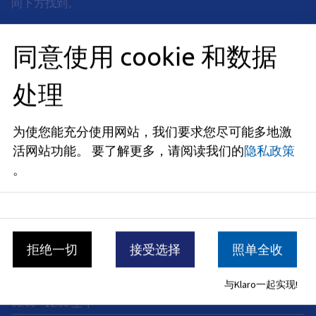
间下方找到。
地址
同意使用 cookie 和数据
Rathausplatz 1
91052
Erlangen
处理
开放时间
为使您能充分使用网站，我们要求您尽可能多地激
现已关闭
活网站功能。
要了解更多，请阅读我们的
隐私政策
星期一
:
。
08:00
-
12:00
上午
以及
14:00
-
16:00
下午
星期二
:
08:00
-
12:00
上午
星期四
:
拒绝一切
接受选择
照单全收
08:00
-
14:00
下午
与Klaro一起实现!
星期五
:
08:00
-
12:00
上午