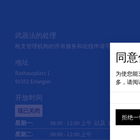
武器法的处理
枪支管理机构的所有服务和在线申请可在联系方式
同意
地址
Rathausplatz 1
为使您能
91052
Erlangen
多，请阅
开放时间
现已关闭
拒绝一
星期一
:
08:00
-
12:00
上午
以及
14:00
-
16:00
星期二
:
08:00
-
12:00
上午