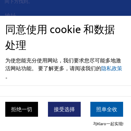
间下方找到。
地址
Rathausplatz 1
同意使用 cookie 和数据
91052
Erlangen
处理
开放时间
现已关闭
为使您能充分使用网站，我们要求您尽可能多地激
活网站功能。
要了解更多，请阅读我们的
隐私政策
星期一
:
08:00
-
12:00
上午
以及
14:00
-
16:00
下午
。
星期二
:
08:00
-
12:00
上午
星期四
:
拒绝一切
接受选择
照单全收
08:00
-
14:00
下午
星期五
:
与Klaro一起实现!
08:00
-
12:00
上午