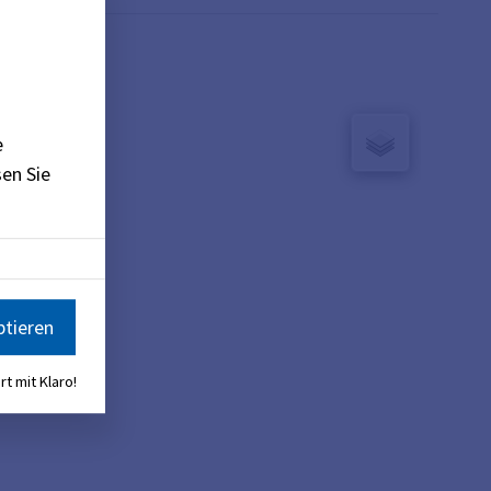
e
en Sie
ptieren
rt mit Klaro!