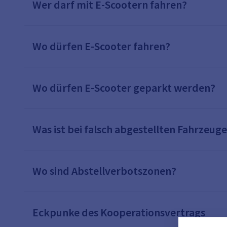
Wer darf mit E-Scootern fahren?
Wo dürfen E-Scooter fahren?
Wo dürfen E-Scooter geparkt werden?
Was ist bei falsch abgestellten Fahrzeug
Wo sind Abstellverbotszonen?
Eckpunke des Kooperationsvertrags