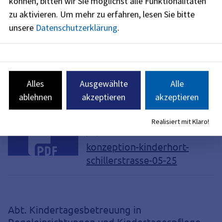
können, bitten wir Sie möglichst alle Funktionalitäten
zu aktivieren.
Um mehr zu erfahren, lesen Sie bitte
unsere
Datenschutzerklärung
.
Alles
Ausgewählte
Alle
ablehnen
akzeptieren
akzeptieren
Konzeption Städt. Hort Schillerstraße
Realisiert mit Klaro!
pdf, 1 MB
konzeption-kinderhort-
schillerstrasse-05-25
Abt. Kindertagesbetreuung in
Regeleinrichtungen und Kindertagespflege