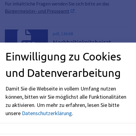
Für inhaltliche Fragen wenden Sie sich bitte an das
Bürgermeister- und Presseamt
.
pdf, 136 KB
Nachhaltigkeitsbeirat
Satzung der Stadt Erlangen über den
Einwilligung zu Cookies
Nachhaltigkeitsbeirat vom
23.07.2020
und Datenverarbeitung
Damit Sie die Webseite in vollem Umfang nutzen
Rechtsamt
können, bitten wir Sie möglichst alle Funktionalitäten
Amtsleitung: Frau Juliane Kreller
zu aktivieren.
Um mehr zu erfahren, lesen Sie bitte
Wichtige Hinweise des Rechtsamts
unsere
Datenschutzerklärung
.
Stadtrecht
(Satzungen und Verordnungen der Stadt
Erlangen)
Vergabestelle
(städtische Ausschreibungen, Vergaben &