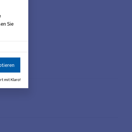
e
en Sie
ptieren
rt mit Klaro!