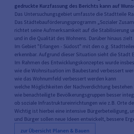
gedruckte Kurzfassung des Berichts kann auf Wun
Das Untersuchungsgebiet umfasste die Stadtteile Ra
Das Städtebauförderungsprogramm „Sozialer Zusammenh
richtet seine Aufmerksamkeit auf die Stabilisierung 
und in die Qualität des Wohnens. Darüber hinaus zie
Im Gebiet "Erlangen - Südost" mit den o.g. Stadttei
erkennbar. Aufgrund dieser Situation sieht die Stad
Im Rahmen des Entwicklungskonzeptes wurde insbes
wie die Wohnsituation im Baubestand verbessert we
wie das Wohnumfeld verbessert werden kann
welche Möglichkeiten der Nachverdichtung bestehen
wie benachteiligte Bevölkerungsgruppen besser inte
ob soziale Infrastruktureinrichtungen wie z.B. Orte
Wichtig ist hierbei eine intensive Bürgerbeteiligung
und Bürger sollen neue Ideen entwickelt, bessere Er
zur Übersicht Planen & Bauen