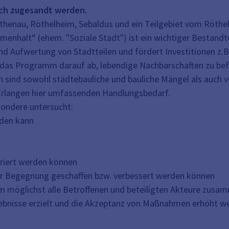
sch zugesandt werden.
thenau, Röthelheim, Sebaldus und ein Teilgebiet vom Röthe
alt“ (ehem. "Soziale Stadt") ist ein wichtiger Bestandtei
und Aufwertung von Stadtteilen und fördert Investitionen z.B
lt das Programm darauf ab, lebendige Nachbarschaften zu b
len sind sowohl städtebauliche und bauliche Mängel als au
t Erlangen hier umfassenden Handlungsbedarf.
ondere untersucht:
rden kann
griert werden können
 der Begegnung geschaffen bzw. verbessert werden können
, um möglichst alle Betroffenen und beteiligten Akteure zus
gebnisse erzielt und die Akzeptanz von Maßnahmen erhöht w