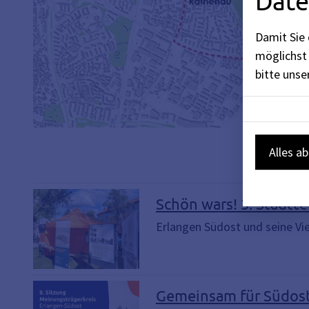
Date
Damit Sie 
möglichst 
bitte uns
Alles a
Schön wars! 3. Stadtt
Erlangen Südost und seine Viel
Gemeinsam für Südost