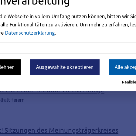
nverarbeitung
die Webseite in vollem Umfang nutzen können, bitten wir Si
alle Funktionalitäten zu aktivieren.
Um mehr zu erfahren, les
ere
Datenschutzerklärung
.
blehnen
Ausgewählte akzeptieren
Alle akze
Realisie
eilfest in der Theodor-Heuss-Anlage
falt feiern
! Sitzungen des Meinungsträgerkreises