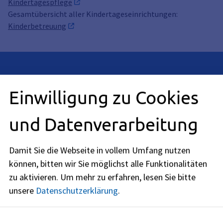
Kindertagespflege
Gesamtübersicht aller Kindertageseinrichtungen:
Kinderbetreuung
Anschrift
Einwilligung zu Cookies
Rathausplatz 1
91052
Erlangen
und Datenverarbeitung
Öffnungszeiten
Damit Sie die Webseite in vollem Umfang nutzen
jetzt geöffnet
können, bitten wir Sie möglichst alle Funktionalitäten
Montag
:
zu aktivieren.
Um mehr zu erfahren, lesen Sie bitte
09:30
-
15:00
Uhr
unsere
Datenschutzerklärung
.
Dienstag
:
09:30
-
15:00
Uhr