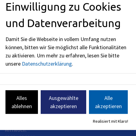
Einwilligung zu Cookies
bei-notfall-und-krise
und Datenverarbeitung
Damit Sie die Webseite in vollem Umfang nutzen
Anschrift
können, bitten wir Sie möglichst alle Funktionalitäten
Hartmannstraße 118
zu aktivieren.
Um mehr zu erfahren, lesen Sie bitte
91052
Erlangen
unsere
Datenschutzerklärung
.
Öffnungszeiten
jetzt geschlossen
Montag
:
Alles
Ausgewählte
Alle
08:00
-
12:00
Uhr
ablehnen
akzeptieren
akzeptieren
Dienstag
:
08:00
-
12:00
Uhr
Realisiert mit Klaro!
Mittwoch
: