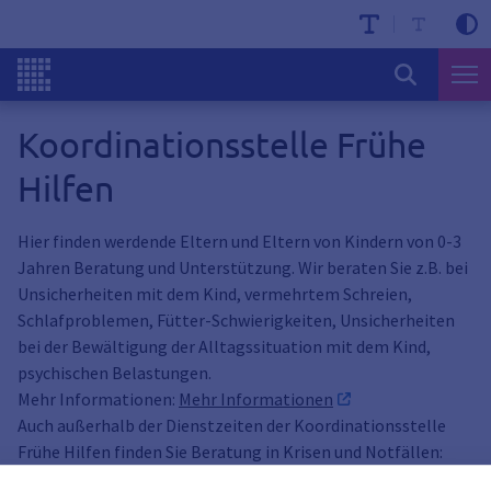
Koordinationsstelle Frühe
Hilfen
Hier finden werdende Eltern und Eltern von Kindern von 0-3
Jahren Beratung und Unterstützung. Wir beraten Sie z.B. bei
Unsicherheiten mit dem Kind, vermehrtem Schreien,
Schlafproblemen, Fütter-Schwierigkeiten, Unsicherheiten
bei der Bewältigung der Alltagssituation mit dem Kind,
psychischen Belastungen.
Mehr Informationen:
Mehr Informationen
Auch außerhalb der Dienstzeiten der Koordinationsstelle
Frühe Hilfen finden Sie Beratung in Krisen und Notfällen:
https://erlangen.de/aktuelles/wichtigetelefonnummern-