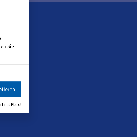
e
en Sie
ptieren
rt mit Klaro!