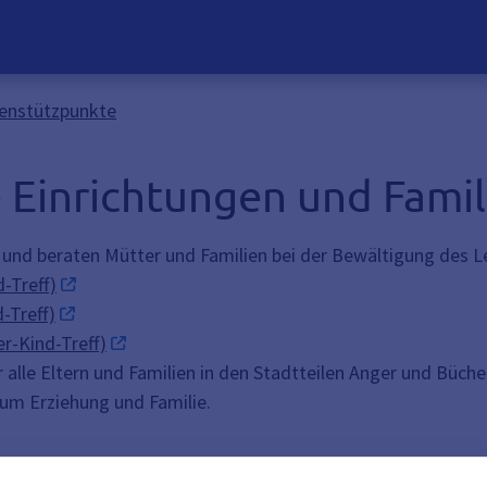
ienstützpunkte
 Einrichtungen und Fami
und beraten Mütter und Familien bei der Bewältigung des Leb
-Treff)
-Treff)
r-Kind-Treff)
r alle Eltern und Familien in den Stadtteilen Anger und Büch
 um Erziehung und Familie.