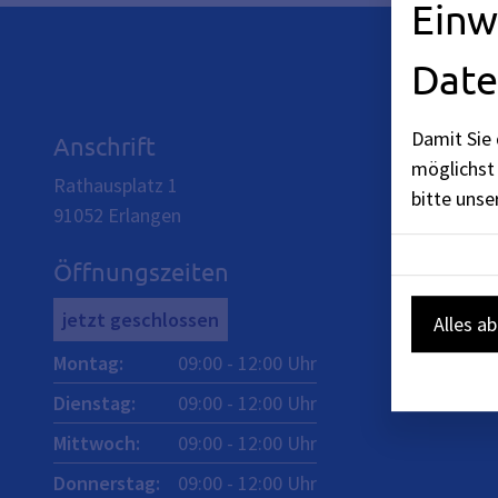
Einw
Date
Damit Sie 
Anschrift
möglichst 
Rathausplatz 1
bitte uns
91052
Erlangen
Öffnungszeiten
jetzt geschlossen
Alles a
Montag
:
09:00
-
12:00
Uhr
Dienstag
:
09:00
-
12:00
Uhr
Mittwoch
:
09:00
-
12:00
Uhr
Donnerstag
:
09:00
-
12:00
Uhr