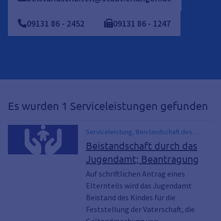
09131
86
-
2452
09131
86
-
1247
Es wurden 1 Serviceleistungen gefunden
Serviceleistung, Beistandschaft des
Jugendamtes, Unterhaltsansprüche,
Beistandschaft durch das
Vaterschaftsfeststellung,
Jugendamt; Beantragung
Vaterschaftsfeststellung,
Unterhaltsansprüche
Auf schriftlichen Antrag eines
Elternteils wird das Jugendamt
Beistand des Kindes für die
Feststellung der Vaterschaft, die