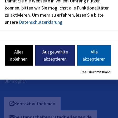
Damit Sie die Webseite in vollem Umfang nutzen
jetzt geschlossen
können, bitten wir Sie möglichst alle Funktionalitäten
zu aktivieren.
Um mehr zu erfahren, lesen Sie bitte
Montag
:
unsere
Datenschutzerklärung
.
08:30
-
12:00
Uhr
Dienstag
:
08:30
-
12:00
Uhr
Donnerstag
:
Alles
Ausgewählte
Alle
08:30
-
14:00
Uhr
ablehnen
akzeptieren
akzeptieren
Freitag
:
08:30
-
12:00
Uhr
Realisiert mit Klaro!
Montag: individuelle Terminvereinbarung von 15:00 – 18:00
Uhr möglich
Kontakt aufnehmen
beistandschaften@stadt.erlangen.de