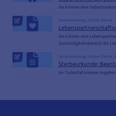
Kindesanmeldung, Klapperstorc
Sie können eine Geburtsurkun
Vater, geburtenregister , Geburt
Serviceleistung, Online-Dienst
Lebenspartnerschafts
Sie können eine Lebenspartne
Zuständigkeitsbereich die Le
Serviceleistung, Online-Dienst,
Sterbeurkunde; Bean
Im Todesfall können Angehöri