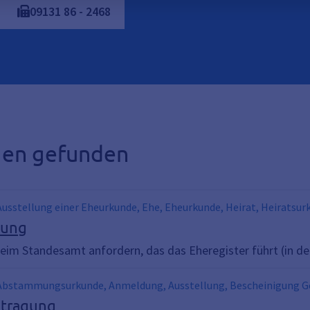
09131
86
-
2468
ngen gefunden
 Ausstellung einer Eheurkunde, Ehe, Eheurkunde, Heirat, Heiratsu
gung
eim Standesamt anfordern, das das Eheregister führt (in de
, Abstammungsurkunde, Anmeldung, Ausstellung, Bescheinigung Ge
ge, Geburtsbeurkundung, Geburtstag, Geburtsurkunde internatio
ntragung