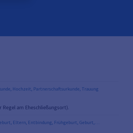
rkunde, Hochzeit, Partnerschaftsurkunde, Trauung
r Regel am Eheschließungsort).
burt, Eltern, Entbindung, Frühgeburt, Geburt,
nal, internationale Geburtsurkunde, Kind,