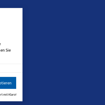
e
en Sie
ptieren
rt mit Klaro!