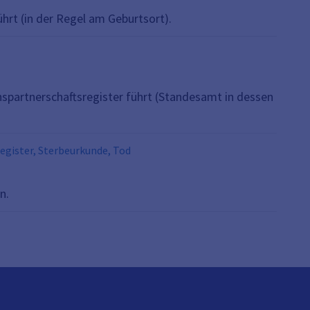
heit, Standesamtsangelegenheiten, Tochter, Urkunde,
rt (in der Regel am Geburtsort).
spartnerschaftsregister führt (Standesamt in dessen
egister, Sterbeurkunde, Tod
n.