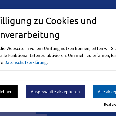
illigung zu Cookies und
rung möglich. Nehmen Sie
nverarbeitung
mular auf.
die Webseite in vollem Umfang nutzen können, bitten wir Si
alle Funktionalitäten zu aktivieren.
Um mehr zu erfahren, les
ere
Datenschutzerklärung
.
blehnen
Ausgewählte akzeptieren
Alle akze
Realisie
dt.erlangen.de