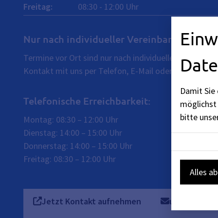
Freitag
:
08:30
-
12:00
Uhr
Einw
Nur nach individueller Vereinbarung:
Termine vor Ort sind nur nach individueller Vereinba
Date
Kontakt mit uns per Telefon, E-Mail oder Kontaktfor
Damit Sie 
Telefonische Erreichbarkeit:
möglichst 
bitte uns
Montag: 08:30 – 12:00 Uhr
Dienstag: 14:00 – 15:00 Uhr
Donnerstag: 14:00 – 15:00 Uhr
Freitag: 08:30 – 12:00 Uhr
Alles a
Jetzt Kontakt aufnehmen
urkunde@sta