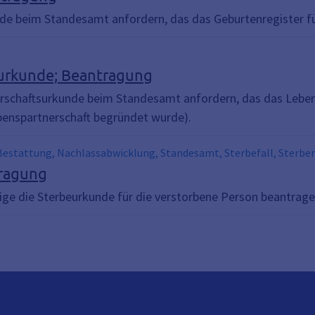
h, Mutter, Nachwuchs, Sohn, Standesamt, Standesamtsangelegen
de beim Standesamt anfordern, das das Geburtenregister füh
enregister abschrift
urkunde; Beantragung
rschaftsurkunde beim Standesamt anfordern, das das Leben
benspartnerschaft begründet wurde).
 Bestattung, Nachlassabwicklung, Standesamt, Sterbefall, Sterber
tragung
ge die Sterbeurkunde für die verstorbene Person beantrage