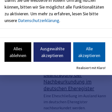
Damit Sie die Webseite in vollem Umfang nutzen
09131
86
-
2478
09131
86
-
2468
können, bitten wir Sie möglichst alle Funktionalitäten
zu aktivieren.
Um mehr zu erfahren, lesen Sie bitte
unsere
Datenschutzerklärung
.
Es wurden 3 Serviceleistungen gefunden
Alles
Ausgewählte
Alle
ablehnen
akzeptieren
akzeptieren
Serviceleistung, Online-Dienst, Ehe,
Eheschließung, Hochzeit, Trauung,
Eheschließung im Ausland;
Realisiert mit Klaro!
Vermählung
Beantragung der
Nachbeurkundung im
deutschen Eheregister
Eine Eheschließung im Ausland kann
im deutschen Eheregister
nachbeurkundet werden.