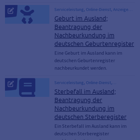
Serviceleistung, Online-Dienst, Anzeige
einer Geburt im Ausland, ausländische
Geburt im Ausland;
Geburtsurkunde, Beurkundung einer im
Beantragung der
Ausland erfolgten Geburt, Geburten im
Nachbeurkundung im
Ausland, Geburt im Ausland,
Nachbeurkundung Geburt
deutschen Geburtenregister
Eine Geburt im Ausland kann im
deutschen Geburtenregister
nachbeurkundet werden.
Serviceleistung, Online-Dienst,
Beurkundung eines Sterbefalls im Ausland,
Sterbefall im Ausland;
im Ausland verstorben, Nachbeurkundung
Beantragung der
Sterbefall, Sterbefälle im Ausland
Nachbeurkundung im
deutschen Sterberegister
Ein Sterbefall im Ausland kann im
deutschen Sterberegister