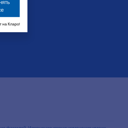
нять
се
 на Кларо!