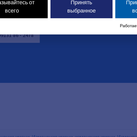
азывайтесь от
Принять
При
ельной записи.
всего
выбранное
в
Работает
09131
86
-
2478