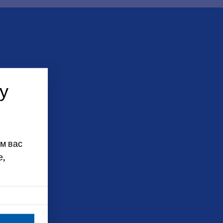
у
м вас
е,