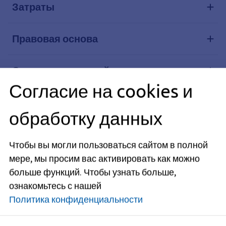
Затраты
Правовая основа
Средства правовой защиты
Согласие на cookies и
Похожие темы
обработку данных
Чтобы вы могли пользоваться сайтом в полной
Ответственный редактор: Министерство внутренних дел
земли Бавария, по делам спорта и интеграции (см.
мере, мы просим вас активировать как можно
BayernPortal
)
больше функций.
Чтобы узнать больше,
ознакомьтесь с нашей
Политика конфиденциальности