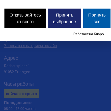
Система выдачи водительских прав
Вы можете оформить документы, связанные с
Отказывайтесь
Принять
Принять
водительскими правами, в Центре обслуживания
от всего
выбранное
все
граждан — как в электронном виде, так и лично на
первом этаже мэрии. Например, оформить любые
стандартные водительские права или обменять старые
Работает на Кларо!
права и т. д.
Записаться на прием онлайн
Адрес
Rathausplatz 1
91052
Erlangen
Часы работы
сейчас открыто
Понедельник
:
08:00
-
18:00
часов