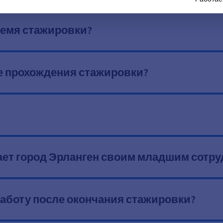
ремя стажировки?
е прохождения стажировки?
ает город Эрланген своим младшим сотр
аботу после окончания стажировки?