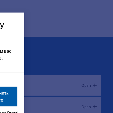
у
м вас
е,
Open
нять
се
Open
 на Кларо!