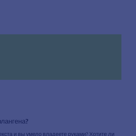
рлангена?
екста и вы умело владеете руками? Хотите ли