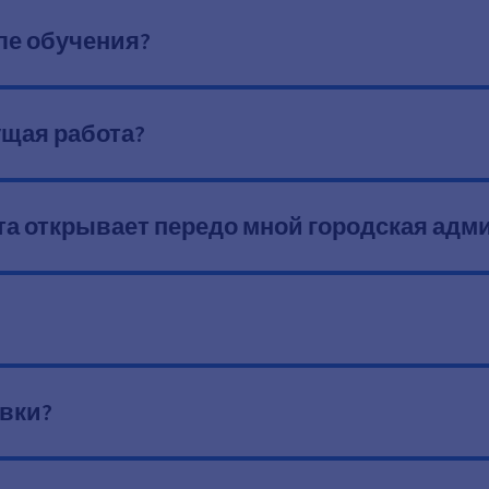
ле обучения?
ущая работа?
та открывает передо мной городская адм
явки?