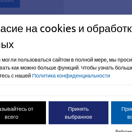
Cookies
асие на cookies и обработк
ных
 могли пользоваться сайтом в полной мере, мы проси
вать как можно больше функций.
Чтобы узнать больш
овка - промышленный механик
тесь с нашей
Политика конфиденциальности
ветствовать?
азывайтесь от
Принять
При
всего
выбранное
в
Работает