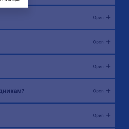
Open
Open
Open
удникам?
Open
Open