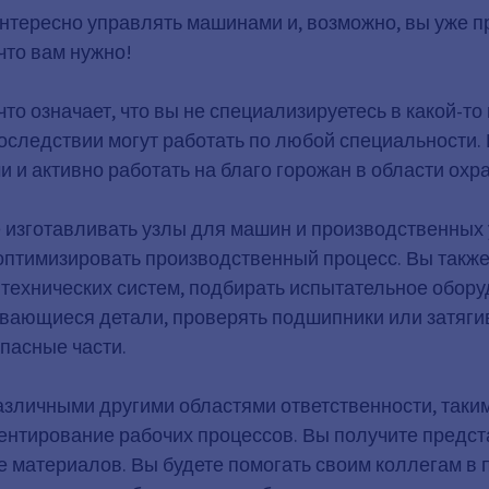
 интересно управлять машинами и, возможно, вы уже п
что вам нужно!
о означает, что вы не специализируетесь в какой-то 
оследствии могут работать по любой специальности.
 и активно работать на благо горожан в области ох
 изготавливать узлы для машин и производственных 
оптимизировать производственный процесс. Вы также
ехнических систем, подбирать испытательное обору
ающиеся детали, проверять подшипники или затягива
пасные части.
азличными другими областями ответственности, таким
ентирование рабочих процессов. Вы получите предста
тке материалов. Вы будете помогать своим коллегам в