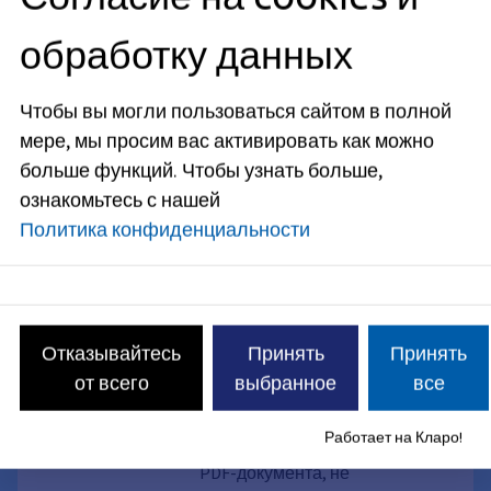
температурах
обработку данных
Жидкость, солнцезащитные
средства, а также забота о
Чтобы вы могли пользоваться сайтом в полной
пожилых людях и детях. Здесь
мере, мы просим вас активировать как можно
вы найдете информацию о
мерах предосторожности и о
больше функций.
Чтобы узнать больше,
том, как вести себя в условиях
ознакомьтесь с нашей
жары.
Политика конфиденциальности
Маркировка и реклама
блюд и напитков
В данной статье приведены
Отказывайтесь
Принять
Принять
рекомендации и советы по
от всего
выбранное
все
маркировке и рекламе блюд и
напитков. Эти материалы также
Работает на Кларо!
доступны для скачивания в виде
PDF-документа, не