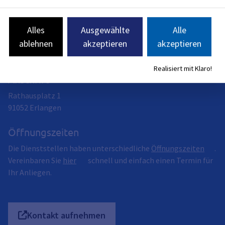
Stadt Erlangen
Das Dienstleistungsangebot der Stadt Erlangen ist breit
Alles
Ausgewählte
Alle
gefächert.
Hier finden Sie die einzelnen Fachdienststellen mit ihrem
ablehnen
akzeptieren
akzeptieren
Leistungsspektrum vor.
Realisiert mit Klaro!
Anschrift
Rathausplatz 1
91052
Erlangen
Öffnungszeiten
Die Dienststellen haben unterschiedliche
Öffnungszeiten
.
Vereinbaren Sie
hier
schnell und einfach einen Termin für
Ihr Anliegen.
Kontakt aufnehmen