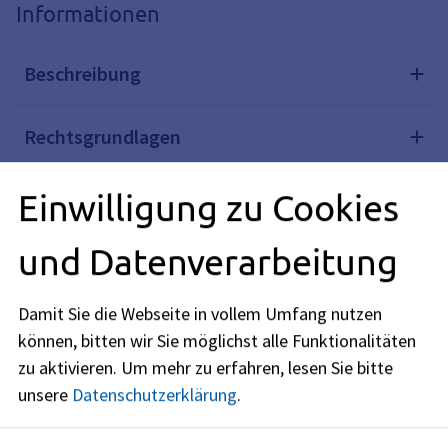
Informationen
Beschreibung
Rechtsgrundlagen
Einwilligung zu Cookies
Verwandte Themen
und Datenverarbeitung
Redaktionell verantwortlich: Bayerisches Staatsministerium
des Innern, für Sport und Integration (siehe
BayernPortal
Damit Sie die Webseite in vollem Umfang nutzen
)
können, bitten wir Sie möglichst alle Funktionalitäten
zu aktivieren.
Um mehr zu erfahren, lesen Sie bitte
unsere
Datenschutzerklärung
.