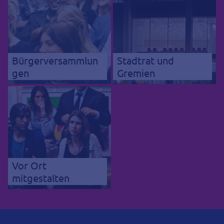
Bürgerversammlun
Stadtrat und
gen
Gremien
Vor Ort
mitgestalten