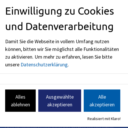
Einwilligung zu Cookies
Redaktionell verantwortlich: Bayerisches Staatsministerium
und Datenverarbeitung
des Innern, für Sport und Integration (siehe
BayernPortal
)
Damit Sie die Webseite in vollem Umfang nutzen
können, bitten wir Sie möglichst alle Funktionalitäten
zu aktivieren.
Um mehr zu erfahren, lesen Sie bitte
unsere
Datenschutzerklärung
.
Tiefbauamt
Amtsleitung: Andreas Pfeil
Das Tiefbauamt der Stadt Erlangen ist in seiner Funktion als
Straßenbaulastträger zuständig für Planung und Bau, den
Alles
Ausgewählte
Alle
Betrieb und den Erhalt sowie die Verwaltung der öffentlich
ablehnen
akzeptieren
akzeptieren
gewidmeten Verkehrsflächen mit den dazugehörenden
Bauwerken, sonstigen Verkehrsanlagen und
Realisiert mit Klaro!
Verkehrseinrichtungen einschließlich Beleuchtung,
Lichtsignalanlagen und sonstiger Verkehrsinfrastruktur.