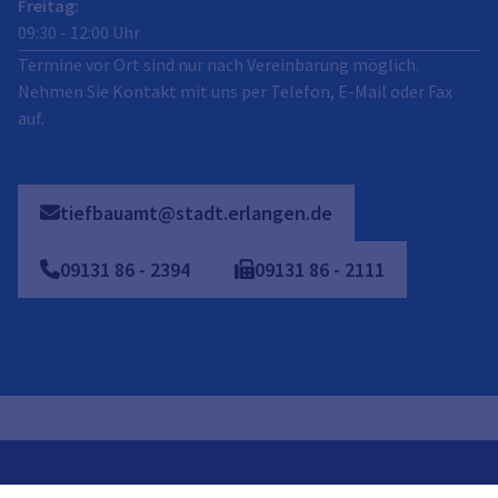
Freitag
:
09:30
-
12:00
Uhr
Termine vor Ort sind nur nach Vereinbarung möglich.
Nehmen Sie Kontakt mit uns per Telefon, E-Mail oder Fax
auf.
tiefbauamt@stadt.erlangen.de
09131
86
-
2394
09131
86
-
2111