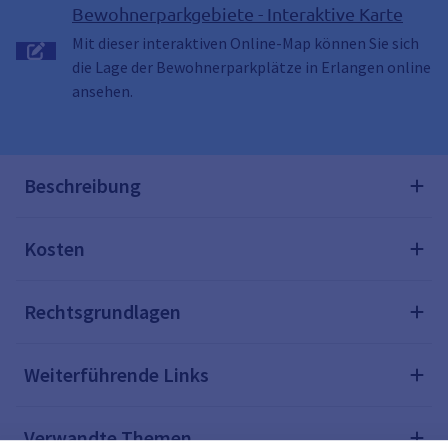
Bewohnerparkgebiete - Interaktive Karte
Mit dieser interaktiven Online-Map können Sie sich
die Lage der Bewohnerparkplätze in Erlangen online
ansehen.
Beschreibung
Kosten
Rechtsgrundlagen
Weiterführende Links
Verwandte Themen