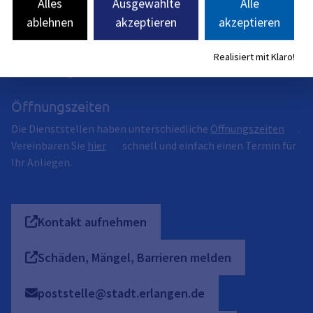
Alles
Ausgewählte
Alle
ablehnen
akzeptieren
akzeptieren
Anschrift
Rathausplatz 1
Realisiert mit Klaro!
91052
Erlangen
Öffnungszeiten
Die Dienststellen haben unterschiedliche
Öffnungszeiten
.
Vereinbaren Sie
hier
schnell und einfach einen Termin für
Ihr Anliegen.
Kontakt aufnehmen
Schäden, Mängel, Barrieren melden
poststelle@stadt.erlangen.de