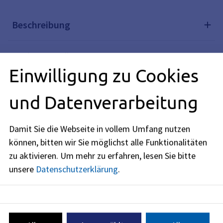
Beschreibung
Rechtsgrundlagen
Einwilligung zu Cookies
und Datenverarbeitung
Redaktionell verantwortlich: Bayerisches Staatsministerium
für Wohnen, Bau und Verkehr (siehe
BayernPortal
)
Damit Sie die Webseite in vollem Umfang nutzen
können, bitten wir Sie möglichst alle Funktionalitäten
zu aktivieren.
Um mehr zu erfahren, lesen Sie bitte
unsere
Datenschutzerklärung
.
Stadt Erlangen
Das Dienstleistungsangebot der Stadt Erlangen ist breit
gefächert.
Hier finden Sie die einzelnen Fachdienststellen mit ihrem
Leistungsspektrum vor.