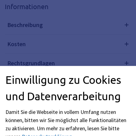
Informationen
Beschreibung
Kosten
Rechtsgrundlagen
Einwilligung zu Cookies
Rechtsbehelf
und Datenverarbeitung
Weiterführende Links
Damit Sie die Webseite in vollem Umfang nutzen
können, bitten wir Sie möglichst alle Funktionalitäten
Redaktionell verantwortlich: Landesamt für Digitalisierung,
zu aktivieren.
Um mehr zu erfahren, lesen Sie bitte
Breitband und Vermessung (siehe
BayernPortal
)