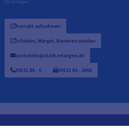
Ihr Anliegen.
Kontakt aufnehmen
Schäden, Mängel, Barrieren melden
poststelle@stadt.erlangen.de
09131
86
-
0
09131
86
-
2692