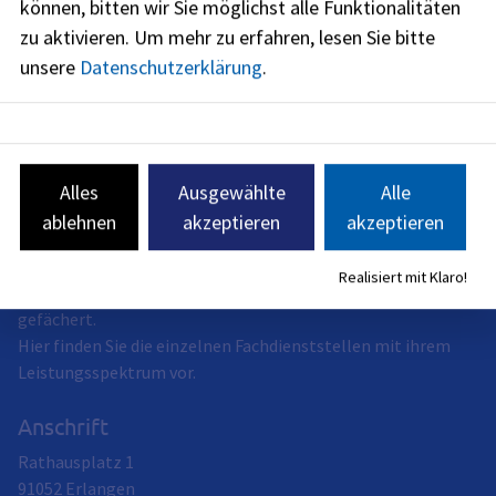
Weiterführende Links
können, bitten wir Sie möglichst alle Funktionalitäten
zu aktivieren.
Um mehr zu erfahren, lesen Sie bitte
unsere
Datenschutzerklärung
.
Redaktionell verantwortlich: Bayerisches Staatsministerium
für Familie, Arbeit und Soziales (siehe
BayernPortal
)
Alles
Ausgewählte
Alle
ablehnen
akzeptieren
akzeptieren
Stadt Erlangen
Realisiert mit Klaro!
Das Dienstleistungsangebot der Stadt Erlangen ist breit
gefächert.
Hier finden Sie die einzelnen Fachdienststellen mit ihrem
Leistungsspektrum vor.
Anschrift
Rathausplatz 1
91052
Erlangen