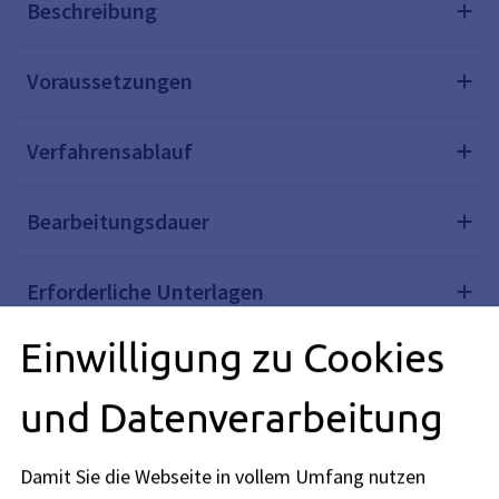
Beschreibung
Voraussetzungen
Verfahrensablauf
Bearbeitungsdauer
Erforderliche Unterlagen
Einwilligung zu Cookies
Kosten
und Datenverarbeitung
Rechtsgrundlagen
Damit Sie die Webseite in vollem Umfang nutzen