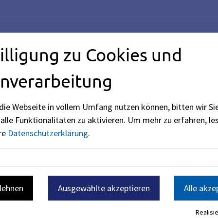
illigung zu Cookies und
terium des Innern, für Sport und Integration (siehe
BayernPo
nverarbeitung
die Webseite in vollem Umfang nutzen können, bitten wir Si
alle Funktionalitäten zu aktivieren.
Um mehr zu erfahren, les
ere
Datenschutzerklärung
.
blehnen
Ausgewählte akzeptieren
Alle akze
 Erdgeschoss des Rathauses
weise alle gängigen
Realisie
ns, usw.