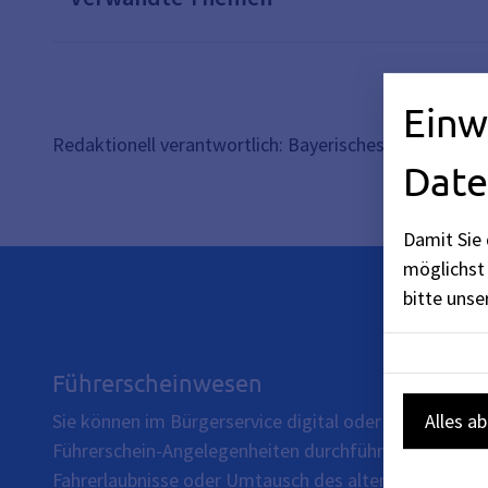
Einw
Redaktionell verantwortlich: Bayerisches Staatsminis
Date
Damit Sie 
möglichst 
bitte uns
Führerscheinwesen
Alles a
Sie können im Bürgerservice digital oder vor Ort im
Führerschein-Angelegenheiten durchführen. Beispiels
Fahrerlaubnisse oder Umtausch des alten Führerschei