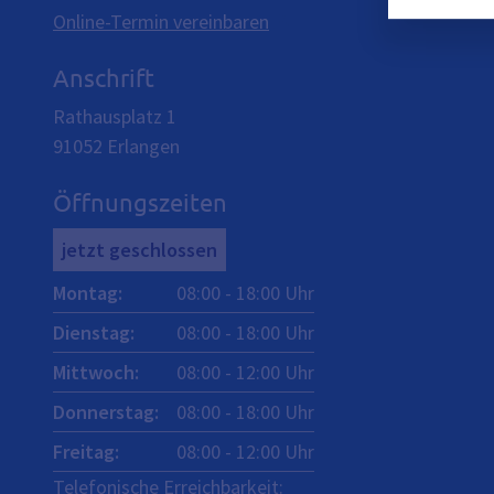
Online-Termin vereinbaren
Anschrift
Rathausplatz 1
91052
Erlangen
Öffnungszeiten
jetzt geschlossen
Montag
:
08:00
-
18:00
Uhr
Dienstag
:
08:00
-
18:00
Uhr
Mittwoch
:
08:00
-
12:00
Uhr
Donnerstag
:
08:00
-
18:00
Uhr
Freitag
:
08:00
-
12:00
Uhr
Telefonische Erreichbarkeit: