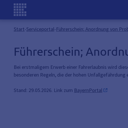
Start
-
Serviceportal
-
Führerschein; Anordnung von P
Führerschein; Anord
Bei erstmaligem Erwerb einer Fahrerlaubnis wird diese
besonderen Regeln, die der hohen Unfallgefährdung 
Stand: 29.05.2026. Link zum
BayernPortal