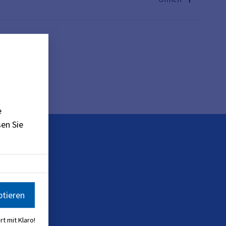
rtal
)
e
en Sie
ptieren
rt mit Klaro!