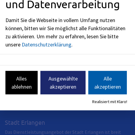
und Datenverarbeitung
Rechtsbehelf
Damit Sie die Webseite in vollem Umfang nutzen
Weiterführende Links
können, bitten wir Sie möglichst alle Funktionalitäten
zu aktivieren.
Um mehr zu erfahren, lesen Sie bitte
unsere
Datenschutzerklärung
.
Verwandte Themen
Redaktionell verantwortlich: Bayerisches Staatsministerium
Alles
Ausgewählte
Alle
des Innern, für Sport und Integration (siehe
BayernPortal
)
ablehnen
akzeptieren
akzeptieren
Realisiert mit Klaro!
Stadt Erlangen
Das Dienstleistungsangebot der Stadt Erlangen ist breit