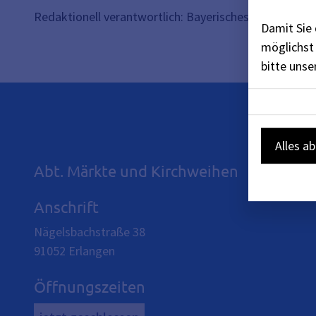
Redaktionell verantwortlich: Bayerisches Staatsminis
Damit Sie 
möglichst 
bitte uns
Alles a
Abt. Märkte und Kirchweihen
Anschrift
Nägelsbachstraße 38
91052
Erlangen
Öffnungszeiten