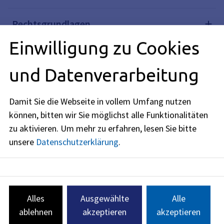
Rechtsgrundlagen
Einwilligung zu Cookies
Verwandte Themen
und Datenverarbeitung
Redaktionell verantwortlich: Bayerisches Staatsministerium
Damit Sie die Webseite in vollem Umfang nutzen
des Innern, für Sport und Integration (siehe
BayernPortal
können, bitten wir Sie möglichst alle Funktionalitäten
)
zu aktivieren.
Um mehr zu erfahren, lesen Sie bitte
unsere
Datenschutzerklärung
.
Humanitäre Aufenthalte
Alles
Ausgewählte
Alle
Anschrift
ablehnen
akzeptieren
akzeptieren
Rathausplatz 1