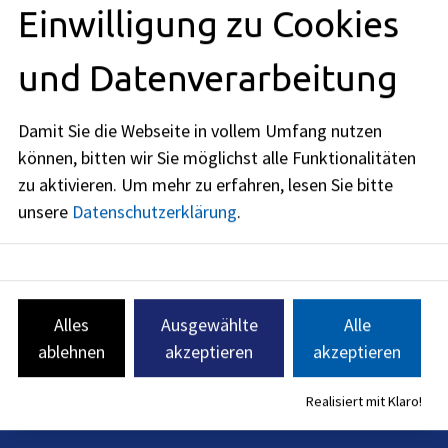
Einwilligung zu Cookies
Kontakt aufnehmen
und Datenverarbeitung
332-1@stadt.erlangen.de
Damit Sie die Webseite in vollem Umfang nutzen
09131
86
-
2410
09131 86 - 2432
können, bitten wir Sie möglichst alle Funktionalitäten
zu aktivieren.
Um mehr zu erfahren, lesen Sie bitte
09131 86 - 2186
09131 86 - 2258
unsere
Datenschutzerklärung
.
09131
86
-
2832
Alles
Ausgewählte
Alle
ablehnen
akzeptieren
akzeptieren
Realisiert mit Klaro!