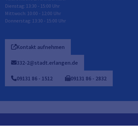
Dienstag: 13:30 - 15:00 Uhr
Mittwoch: 10:00 - 12:00 Uhr
Donnerstag: 13:30 - 15:00 Uhr
Kontakt aufnehmen
332-2@stadt.erlangen.de
09131
86
-
1512
09131
86
-
2832