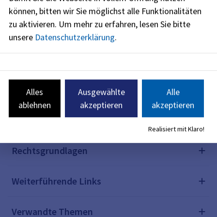
Internetbrowser aus. In vielen Fällen sparen Sie sich
können, bitten wir Sie möglichst alle Funktionalitäten
damit den Gang zur Behörde.
zu aktivieren.
Um mehr zu erfahren, lesen Sie bitte
unsere
Datenschutzerklärung
.
Beschreibung
Hinweise
Alles
Ausgewählte
Alle
ablehnen
akzeptieren
akzeptieren
Fristen
Realisiert mit Klaro!
Rechtsgrundlagen
Weiterführende Links
Verwandte Themen