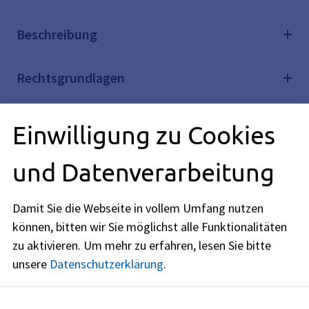
Beschreibung
Rechtsgrundlagen
Verwandte Themen
Einwilligung zu Cookies
und Datenverarbeitung
Redaktionell verantwortlich: Bayerisches Staatsministerium
des Innern, für Sport und Integration (siehe
BayernPortal
Damit Sie die Webseite in vollem Umfang nutzen
)
können, bitten wir Sie möglichst alle Funktionalitäten
zu aktivieren.
Um mehr zu erfahren, lesen Sie bitte
unsere
Datenschutzerklärung
.
Stadt Erlangen