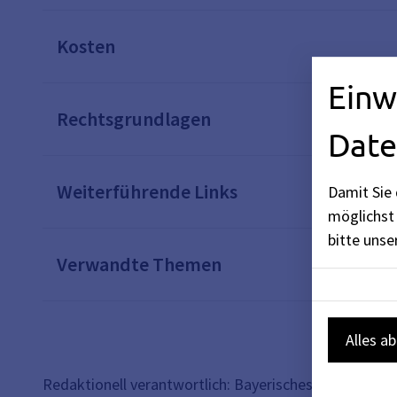
Kosten
Einw
Rechtsgrundlagen
Date
Weiterführende Links
Damit Sie 
möglichst 
bitte uns
Verwandte Themen
Alles a
Redaktionell verantwortlich: Bayerisches Staatsmini