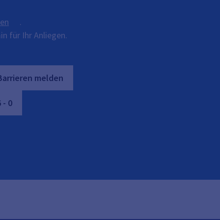
ten
.
n für Ihr Anliegen.
Barrieren melden
6
-
0