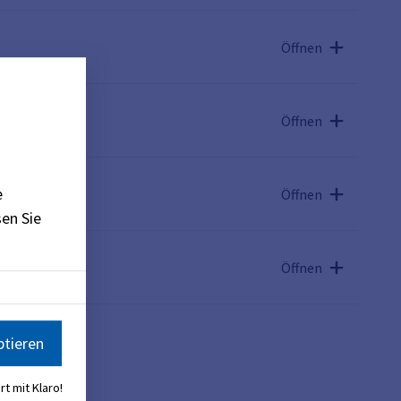
Öffnen
Öffnen
e
Öffnen
en Sie
Öffnen
ptieren
al
)
rt mit Klaro!