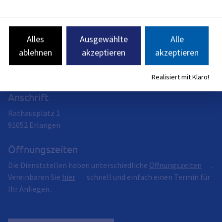
Stadt Erlangen
Das Dienstleistungsangebot der Stadt Erlangen ist breit
Alles
Ausgewählte
Alle
gefächert.
ablehnen
akzeptieren
akzeptieren
Hier finden Sie die einzelnen Fachdienststellen mit ihrem
Leistungsspektrum vor.
Realisiert mit Klaro!
Anschrift
Rathausplatz 1
91052
Erlangen
Öffnungszeiten
Die Dienststellen haben unterschiedliche
Öffnungszeiten
.
Vereinbaren Sie
hier
schnell und einfach einen Termin für
Ihr Anliegen.