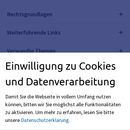
Rechtsgrundlagen
Weiterführende Links
Verwandte Themen
Einwilligung zu Cookies
Hinweise
und Datenverarbeitung
Redaktionell verantwortlich: Zentrale Redaktion
Damit Sie die Webseite in vollem Umfang nutzen
BayernPortal im Bayerischen Staatsministerium für
können, bitten wir Sie möglichst alle Funktionalitäten
Digitales (siehe
BayernPortal
)
zu aktivieren.
Um mehr zu erfahren, lesen Sie bitte
unsere
Datenschutzerklärung
.