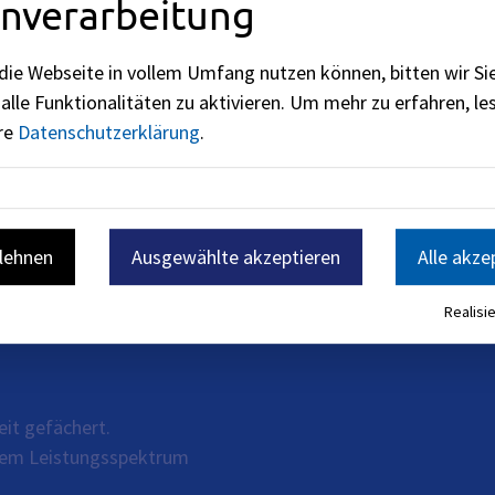
nverarbeitung
die Webseite in vollem Umfang nutzen können, bitten wir Si
alle Funktionalitäten zu aktivieren.
Um mehr zu erfahren, les
ere
Datenschutzerklärung
.
terium des Innern, für Sport und Integration (siehe
BayernPo
blehnen
Ausgewählte akzeptieren
Alle akze
Realisie
eit gefächert.
ihrem Leistungsspektrum