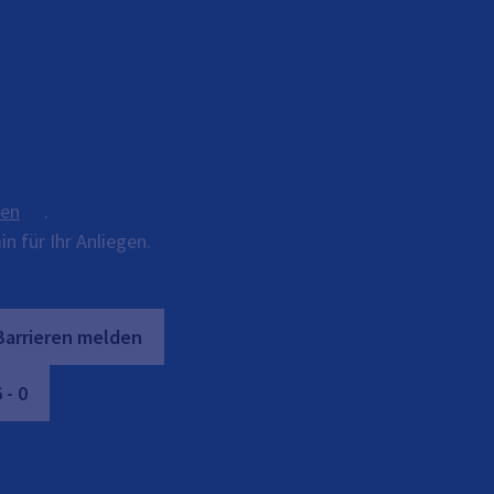
ten
.
n für Ihr Anliegen.
Barrieren melden
6
-
0