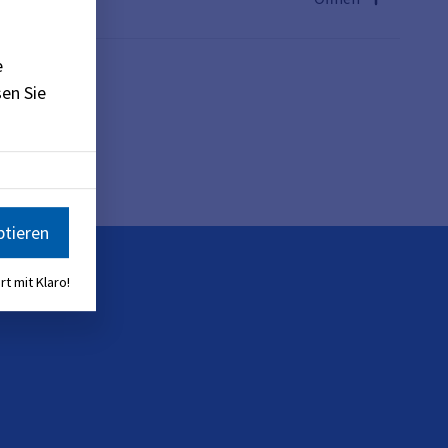
e
en Sie
rtal
)
ptieren
rt mit Klaro!