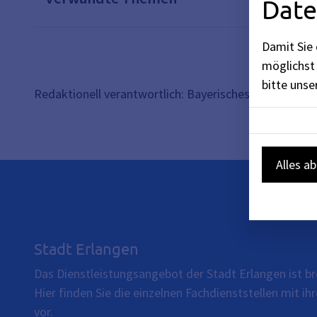
Date
Damit Sie 
möglichst 
bitte uns
Redaktionell verantwortlich: Bayerisches Staatsminis
Alles a
Stadt Erlangen
Das Dienstleistungsangebot der Stadt Erlangen ist br
Hier finden Sie die einzelnen Fachdienststellen mit 
vor.