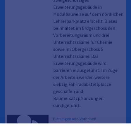
zweigeschossiges
Erweiterungsgebäude in
Modulbauweise auf dem nördlichen
Lehrerparkplatz erstellt. Dieses
beinhaltet im Erdgeschoss den
Vorbereitungsraum und drei
Unterrichtsräume für Chemie
sowie im Obergeschoss 5
Unterrichtsräume. Das
Erweiterungsgebäude wird
barrierefrei ausgeführt. Im Zuge
der Arbeiten werden weitere
siebzig Fahrradabstellplätze
geschaffen und
Baumersatzpflanzungen
durchgeführt.
Planungen und Vorhaben
Friedrich-Rückert-