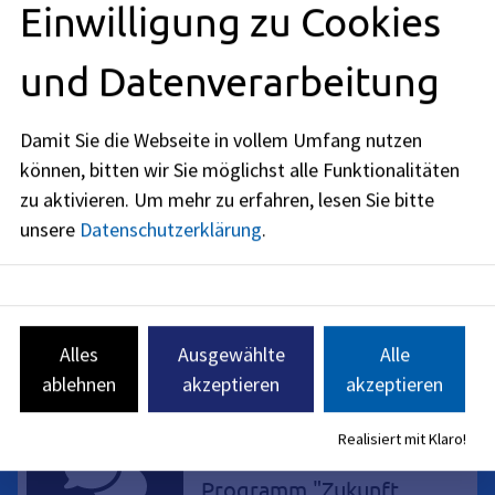
Einwilligung zu Cookies
Grundschule: Anbau für
Ganztagsbetreuung
und Datenverarbeitung
Auf Grund der steigenden
Schüler*innenzahlen und zur
Sicherstellung des
Damit Sie die Webseite in vollem Umfang nutzen
Rechtsanspruchs auf
können, bitten wir Sie möglichst alle Funktionalitäten
Ganztagsbetreuung wird die
zu aktivieren.
Um mehr zu erfahren, lesen Sie bitte
Friedrich-Rückert-Grundschule
unsere
Datenschutzerklärung
.
durch einen Neubau erweitert.
Planungen und Vorhaben
Gymnasium Fridericianum
Generalsanierung
Alles
Ausgewählte
Alle
Generalsanierung des Gymnasium
ablehnen
akzeptieren
akzeptieren
Fridericianums
Realisiert mit Klaro!
Planungen und Vorhaben
Programm "Zukunft