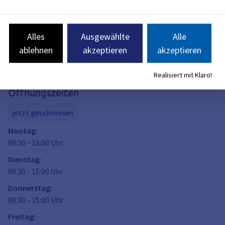
Büro für Bürgerbeteiligung und Ehrenamt
Alles
Ausgewählte
Alle
Anschrift
ablehnen
akzeptieren
akzeptieren
Hauptstraße 48
91054
Erlangen
Realisiert mit Klaro!
Öffnungszeiten
jetzt geschlossen
Montag
:
09:30
-
15:00
Uhr
Dienstag
:
09:30
-
15:00
Uhr
Donnerstag
:
09:30
-
15:00
Uhr
Freitag
: