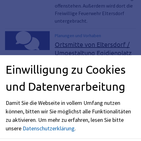
offenstehen. Außerdem wird dort die
Freiwillige Feuerwehr Eltersdorf
untergebracht.
Planungen und Vorhaben
Ortsmitte von Eltersdorf /
Umgestaltung Egidienplatz
Die Stadt Erlangen wird die
Einwilligung zu Cookies
städtebaulich unbefriedigende
Situation in der Eltersdorfer
und Datenverarbeitung
Ortsmitte neu ordnen und einen
Platz mit Aufenhaltsqualität
schaffen.
Damit Sie die Webseite in vollem Umfang nutzen
können, bitten wir Sie möglichst alle Funktionalitäten
zu aktivieren.
Um mehr zu erfahren, lesen Sie bitte
unsere
Datenschutzerklärung
.
Kontakt