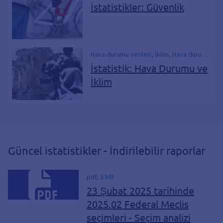
İstatistikler: Güvenlik
Hava durumu verileri, İklim, Hava durumu
gözlemi, Yıllık değerler, Aylık değerler,
İstatistik: Hava Durumu ve
Arazi Kullanımı
İklim
Güncel istatistikler - İndirilebilir raporlar
pdf, 3 MB
23 Şubat 2025 tarihinde
2025.02 Federal Meclis
seçimleri - Seçim analizi