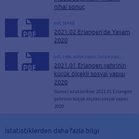
nihai sonuç
pdf, 584 KB
2021.02 Erlangen'de Yaşam
2020
pdf, 3 MB, Nüfus yapısı, Sosyal yapı,
İstatistiki bölgeler, küçük ölçekli veriler,
2021.01 Erlangen şehrinin
İstatistiki bölgelerde sosyal yapı
küçük ölçekli sosyal yapısı
2020
Güncel istatistikler 2021.01 Erlangen
şehrinin küçük ölçekli sosyal yapısı
2020
İstatistiklerden daha fazla bilgi