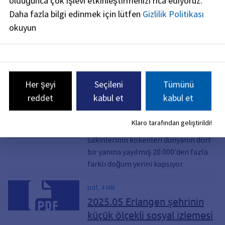
olduğunca çok işlevi etkinleştirmenizi rica ediyoruz.
Daha fazla bilgi edinmek için lütfen
Gizlilik Politikası
pdf, 2 MB
okuyun
2025.06 Erlangen halkı ve
kökenleri
Statistik aktuell 6/2025 Erlangen
nüfusunun doğum yerlerini inceliyor:
Her şeyi
Seçileni
Tümünü
Erlangen'de yaşayanların yaklaşık
reddet
kabul et
kabul et
yüzde 29'u Erlangen'de doğarken,
Nürnberg ve Fürth ikinci ve üçüncü
Klaro tarafından geliştirildi!
sırada yer alıyor. Toplamda, Erlangen
sakinlerinin kökenleri dünyanın dört
bir yanına yayılmış 20.000'den fazla
farklı doğum yerini kapsıyor.
pdf, 4 MB
2025.05 Erlangen şehrinin
küçük ölçekli sosyal izlemesi