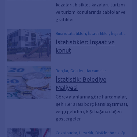
kazaları, bisiklet kazaları, turizm
ve turizm konularında tablolar ve
grafikler
Bina istatistikleri, İstatistikler, İnşaat
izinleri, Tamamlanan binalar, Sosyal
İstatistikler: İnşaat ve
konutlar
konut
Borçlar, Gelirler, Harcamalar
İstatistik: Belediye
Maliyesi
Görev alanlarına göre harcamalar,
şehirler arası borç karşılaştırması,
vergi gelirleri, kişi başına düşen
göstergeler.
Cezai suçlar, Hırsızlık, Bisiklet hırsızlığı