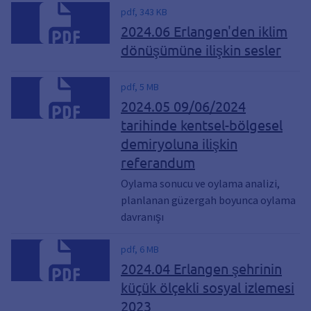
pdf, 343 KB
2024.06 Erlangen'den iklim
dönüşümüne ilişkin sesler
pdf, 5 MB
2024.05 09/06/2024
tarihinde kentsel-bölgesel
demiryoluna ilişkin
referandum
Oylama sonucu ve oylama analizi,
planlanan güzergah boyunca oylama
davranışı
pdf, 6 MB
2024.04 Erlangen şehrinin
küçük ölçekli sosyal izlemesi
2023