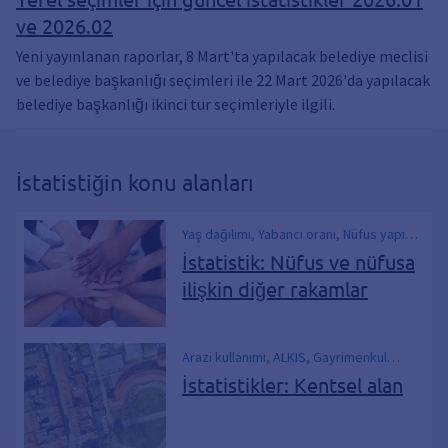
ve 2026.02
Yeni yayınlanan raporlar, 8 Mart'ta yapılacak belediye meclisi
ve belediye başkanlığı seçimleri ile 22 Mart 2026'da yapılacak
belediye başkanlığı ikinci tur seçimleriyle ilgili.
İstatistiğin konu alanları
Yaş dağılımı, Yabancı oranı, Nüfus yapısı,
Nüfus verileri, Nüfus
İstatistik: Nüfus ve nüfusa
ilişkin diğer rakamlar
Arazi kullanımı, ALKIS, Gayrimenkul
kadastrosu
İstatistikler: Kentsel alan