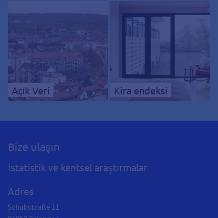
Açık Veri
Kira endeksi
Bize ulaşın
İstatistik ve kentsel araştırmalar
Adres
Schuhstraße 11