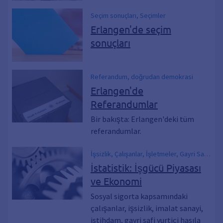
Seçim sonuçları, Seçimler
Erlangen'de seçim
sonuçları
Referandum, doğrudan demokrasi
Erlangen'de
Referandumlar
Bir bakışta: Erlangen'deki tüm
referandumlar.
İşsizlik, Çalışanlar, İşletmeler, Gayri Safi
Yurtiçi Hasıla, GSYİH, İş için gidip
İstatistik: İşgücü Piyasası
gelenler, Çalışma, İmalat sektörü
ve Ekonomi
Sosyal sigorta kapsamındaki
çalışanlar, işsizlik, imalat sanayi,
istihdam, gayri safi yurtiçi hasıla