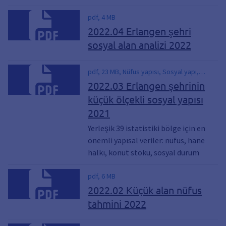
pdf, 4 MB
2022.04 Erlangen şehri
sosyal alan analizi 2022
pdf, 23 MB, Nüfus yapısı, Sosyal yapı,
İstatistiki bölgeler, küçük ölçekli veriler,
2022.03 Erlangen şehrinin
İstatistiki bölgelerde sosyal yapı
küçük ölçekli sosyal yapısı
2021
Yerleşik 39 istatistiki bölge için en
önemli yapısal veriler: nüfus, hane
halkı, konut stoku, sosyal durum
pdf, 6 MB
2022.02 Küçük alan nüfus
tahmini 2022