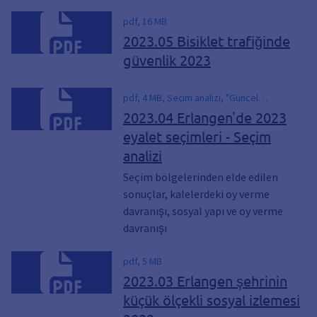
pdf, 16 MB
2023.05 Bisiklet trafiğinde
güvenlik 2023
pdf, 4 MB, Seçim analizi, "Güncel
istatistikler", Seçim raporu, Eyalet seçimleri
2023.04 Erlangen'de 2023
eyalet seçimleri - Seçim
analizi
Seçim bölgelerinden elde edilen
sonuçlar, kalelerdeki oy verme
davranışı, sosyal yapı ve oy verme
davranışı
pdf, 5 MB
2023.03 Erlangen şehrinin
küçük ölçekli sosyal izlemesi