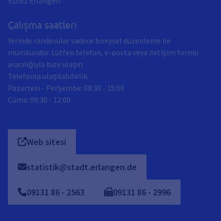
91052
Erlangen
Çalışma saatleri
Yerinde randevular sadece bireysel düzenleme ile
mümkündür. Lütfen telefon, e-posta veya iletişim formu
aracılığıyla bize ulaşın.
Telefonla ulaşılabilirlik:
Pazartesi - Perşembe: 09:30 - 15:00
Cuma: 09:30 - 12:00
Web sitesi
statistik@stadt.erlangen.de
09131
86
-
2563
09131
86
-
2996