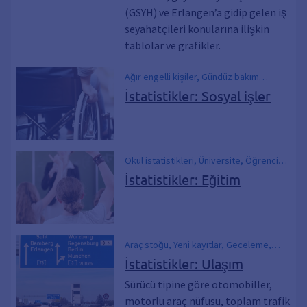
(GSYH) ve Erlangen’a gidip gelen iş
seyahatçileri konularına ilişkin
tablolar ve grafikler.
Ağır engelli kişiler, Gündüz bakım
merkezlerindeki çocuklar, Kreşler
İstatistikler: Sosyal işler
Okul istatistikleri, Üniversite, Öğrenci
sayıları
İstatistikler: Eğitim
Araç stoğu, Yeni kayıtlar, Geceleme,
Trafik kazaları, Bisiklet kazaları
İstatistikler: Ulaşım
Sürücü tipine göre otomobiller,
motorlu araç nüfusu, toplam trafik